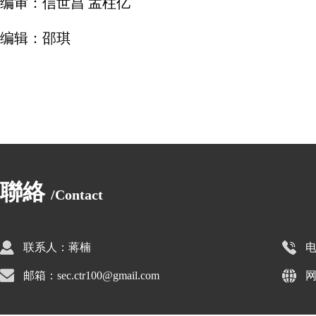
编审：信世昌 孟柱亿
编辑：邵琪
聯絡
/Contact
联系人：蒋楠
电
邮箱：sec.ctr100@gmail.com
网